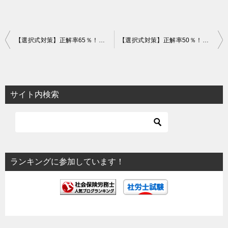
投
【選択式対策】正解率65％！平成30年度障害者雇用実態調査【統計】
【選択式対策】正解率50％！社会保障協定【社一】
稿
ナ
ビ
サイト内検索
ゲ
ー
シ
ョ
ランキングに参加しています！
ン