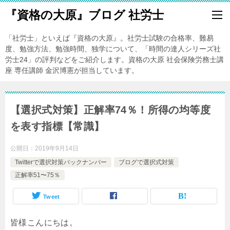
『資格の大原』ブログ 社労士
「社労士」といえば『資格の大原』。社労士試験の合格率、難易
度、勉強方法、勉強時間、独学について、「時間の達人シリーズ社
労士24」の評判などをご紹介します。資格の大原 社会保険労務士講
座 専任講師 金沢博憲が担当しています。
【選択式対策】正解率74％！所得の均等度
を表す指標【常識】
公開日：
2019年9月14日
Twitterで選択対策バックナンバー
ブログで選択式対策
正解率51〜75％
Tweet
皆様こんにちは。