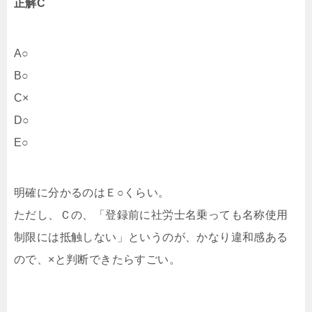
正解C
A○
B○
C×
D○
E○
明確に分かるのはＥ○くらい。
ただし、Ｃの、「登録前に社労士名乗っても名称使用
制限には抵触しない」というのが、かなり違和感ある
ので、×と判断できたらすごい。