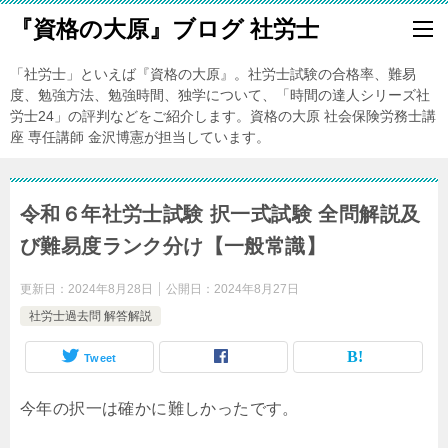
『資格の大原』ブログ 社労士
「社労士」といえば『資格の大原』。社労士試験の合格率、難易
度、勉強方法、勉強時間、独学について、「時間の達人シリーズ社
労士24」の評判などをご紹介します。資格の大原 社会保険労務士講
座 専任講師 金沢博憲が担当しています。
令和６年社労士試験 択一式試験 全問解説及
び難易度ランク分け【一般常識】
更新日：
2024年8月28日
公開日：
2024年8月27日
社労士過去問 解答解説
Tweet
今年の択一は確かに難しかったです。