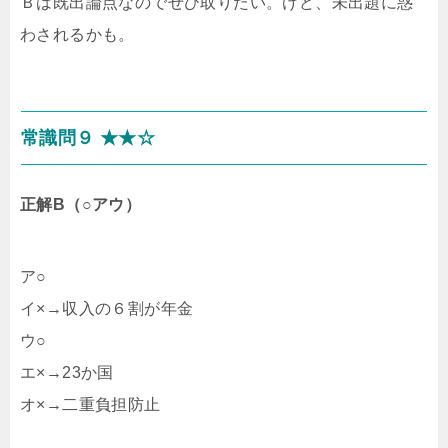
Ｂは既出論点なのでぜひ取りたい。けど、未出題に惑
わされるかも。
常識問９ ★★☆
正解B（○アウ）
ア○
イ×→収入の６割が年金
ウ○
エ×→23か国
オ×→二重負担防止