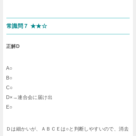
常識問７ ★★☆
正解D
A○
B○
C○
D×→連合会に届け出
E○
Ｄは細かいが、ＡＢＣＥは○と判断しやすいので、消去