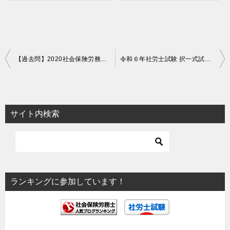
投
【過去問】2020社会保険労務士試験 解答解説（厚生年金保険法）【解説】
令和６年社労士試験 択一式試験 全問解説及び難易度ランク分け【厚生年金保険】
稿
ナ
ビ
サイト内検索
ゲ
ー
シ
ョ
ランキングに参加しています！
ン