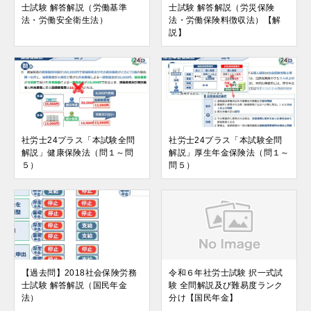
士試験 解答解説（労働基準
士試験 解答解説（労災保険
法・労働安全衛生法）
法・労働保険料徴収法）【解
説】
社労士24プラス「本試験全問
社労士24プラス「本試験全問
解説」健康保険法（問１～問
解説」厚生年金保険法（問１～
５）
問５）
【過去問】2018社会保険労務
令和６年社労士試験 択一式試
士試験 解答解説（国民年金
験 全問解説及び難易度ランク
法）
分け【国民年金】