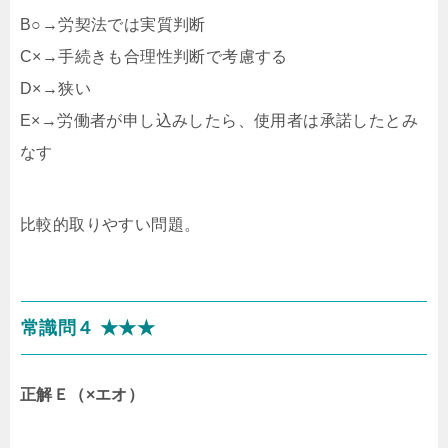
B○→労契法では実質判断
C×→手続きも合理性判断で考慮する
D×→狭い
E×→労働者が申し込みしたら、使用者は承諾したとみ
なす
比較的取りやすい問題。
常識問４ ★★★
正解Ｅ（×エオ）