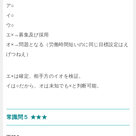
ア○
イ○
ウ○
エ×→募集及び採用
オ×→問題となる（労働時間短いのに同じ目標設定はえ
げつねえ）
エ×は確定。相手方のイオを検証。
イは○だから、オは未知でも×と判断可能。
常識問５ ★★★