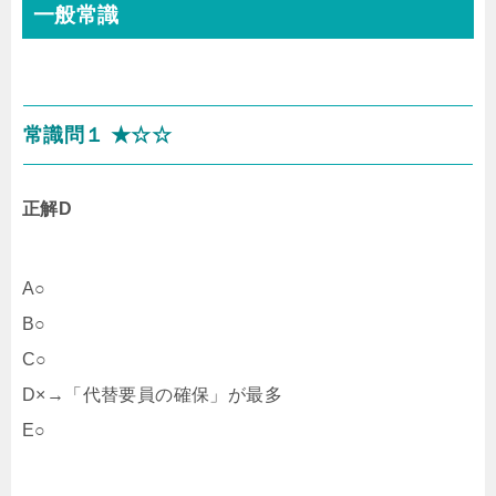
一般常識
常識問１ ★☆☆
正解D
A○
B○
C○
D×→「代替要員の確保」が最多
E○