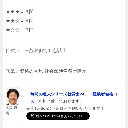
★★★→３問
★★☆→５問
★☆☆→２問
目標点→一般常識で６点以上
執筆／資格の大原 社会保険労務士講座
「
時間の達人シリーズ社労士24
」「
経験者合格コ
ース
」を担当致しております。
金沢 博
是非Twitterのフォローお願いいたします！
憲