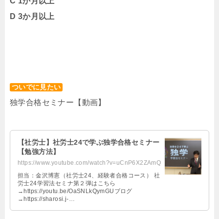
C 1か月以上
D 3か月以上
ついでに見たい
独学合格セミナー【動画】
【社労士】社労士24で学ぶ独学合格セミナー
【勉強方法】
https://www.youtube.com/watch?v=uCnP6X2ZAmQ
担当：金沢博憲（社労士24、経験者合格コース） 社
労士24学習法セミナ第２弾はこちら
→https://youtu.be/OaSNLkQymGUブログ
→https://sharosi.j-
tatsujin.com/archives/8886Twitter→https://twitter.c
om/Sharoushi2...