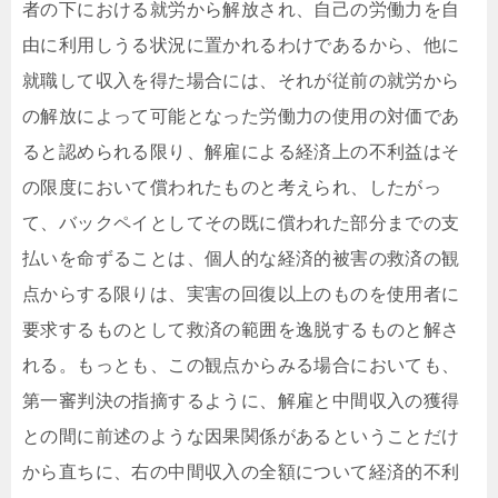
者の下における就労から解放され、自己の労働力を自
由に利用しうる状況に置かれるわけであるから、他に
就職して収入を得た場合には、それが従前の就労から
の解放によって可能となった労働力の使用の対価であ
ると認められる限り、解雇による経済上の不利益はそ
の限度において償われたものと考えられ、したがっ
て、バックペイとしてその既に償われた部分までの支
払いを命ずることは、個人的な経済的被害の救済の観
点からする限りは、実害の回復以上のものを使用者に
要求するものとして救済の範囲を逸脱するものと解さ
れる。もっとも、この観点からみる場合においても、
第一審判決の指摘するように、解雇と中間収入の獲得
との間に前述のような因果関係があるということだけ
から直ちに、右の中間収入の全額について経済的不利