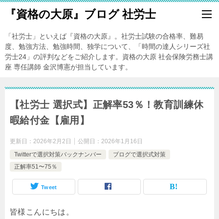
『資格の大原』ブログ 社労士
「社労士」といえば『資格の大原』。社労士試験の合格率、難易
度、勉強方法、勉強時間、独学について、「時間の達人シリーズ社
労士24」の評判などをご紹介します。資格の大原 社会保険労務士講
座 専任講師 金沢博憲が担当しています。
【社労士 選択式】正解率53％！教育訓練休
暇給付金【雇用】
更新日：
2026年2月2日
公開日：
2026年1月16日
Twitterで選択対策バックナンバー
ブログで選択式対策
正解率51〜75％
Tweet
皆様こんにちは。