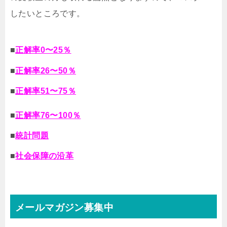
したいところです。
■
正解率0〜25％
■
正解率26〜50％
■
正解率51〜75％
■
正解率76〜100％
■
統計問題
■
社会保障の沿革
メールマガジン募集中