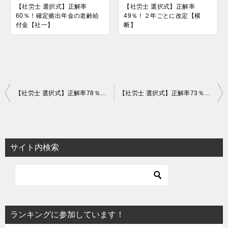
【社労士 選択式】正解率
【社労士 選択式】正解率
60％！確定拠出年金の老齢給
49％！２年ごとに改定【横
付金【社一】
断】
投
【社労士 選択式】正解率78％！口座振替納付【徴収】
【社労士 選択式】正解率73％！雇用保険印紙購入通帳【徴収】
稿
ナ
ビ
サイト内検索
ゲ
ー
シ
ョ
ランキングに参加しています！
ン