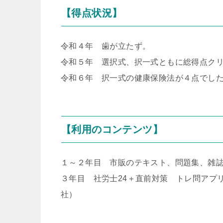
【得点状況】
令和４年 歯が立たず。
令和５年 選択式、択一式ともに総得点ク
令和６年 択一式の健康保険法が４点でし
【利用のコンテンツ】
１～２年目 市販のテキスト、問題集、雑誌、
３年目 社労士24＋直前対策 トレ問アプ
社）