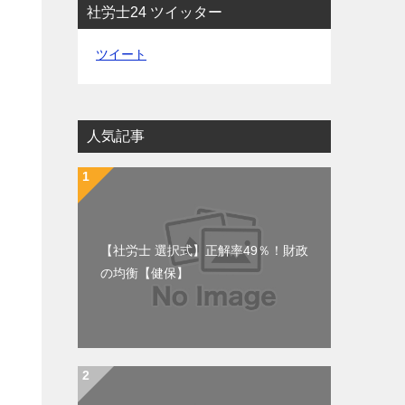
社労士24 ツイッター
ツイート
人気記事
【社労士 選択式】正解率49％！財政
の均衡【健保】