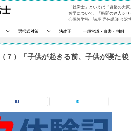
「社労士」といえば『資格の大原
労士
独学について、「時間の達人シリ
会保険労務士講座 専任講師 金沢
選択式対策
法改正
一般常識・白書・判例
記（７）「子供が起きる前、子供が寝た後