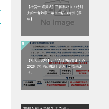
【社労士 選択式】正解率47％！特別
支給の老齢厚生年金の額の特例【厚
年】
【社労士試験】ただの目的条文まとめ
2026【穴埋め問題】読み上げ動画あ
り。
忘却と戦う受験生の皆様へ