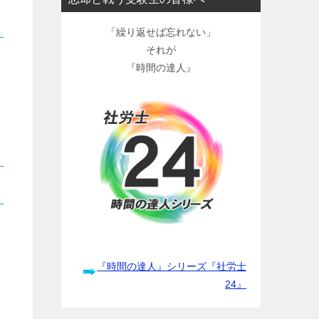
「繰り返せば忘れない」
それが
『時間の達人』
『時間の達人』シリーズ『社労士
24』