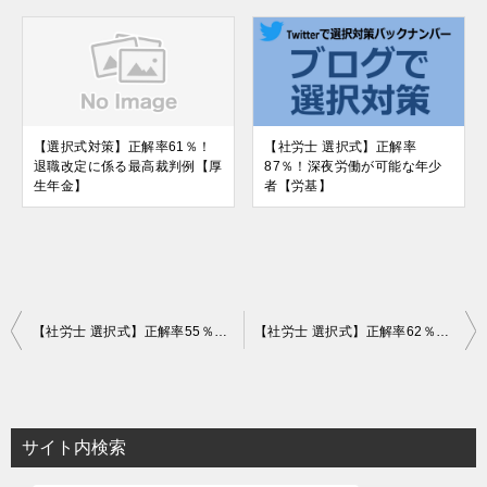
【選択式対策】正解率61％！
【社労士 選択式】正解率
退職改定に係る最高裁判例【厚
87％！深夜労働が可能な年少
生年金】
者【労基】
投
【社労士 選択式】正解率55％！雇止めの予告【労基】
【社労士 選択式】正解率62％！一部休業日の休業手当【労基】
稿
ナ
ビ
サイト内検索
ゲ