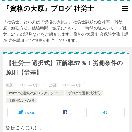
『資格の大原』ブログ 社労士
「社労士」といえば『資格の大原』。社労士試験の合格率、難易
度、勉強方法、勉強時間、独学について、「時間の達人シリーズ社
労士24」の評判などをご紹介します。資格の大原 社会保険労務士講
座 専任講師 金沢博憲が担当しています。
【社労士 選択式】正解率57％！労働条件の
原則【労基】
更新日：
2025年9月25日
公開日：
2025年9月6日
Twitterで選択対策バックナンバー
ブログで選択式対策
正解率51〜75％
Tweet
皆様こんにちは。