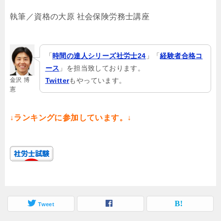
執筆／資格の大原 社会保険労務士講座
「
時間の達人シリーズ社労士24
」「
経験者合格コ
ース
」を担当致しております。
金沢 博
Twitter
もやっています。
憲
↓ランキングに参加しています。↓
Tweet