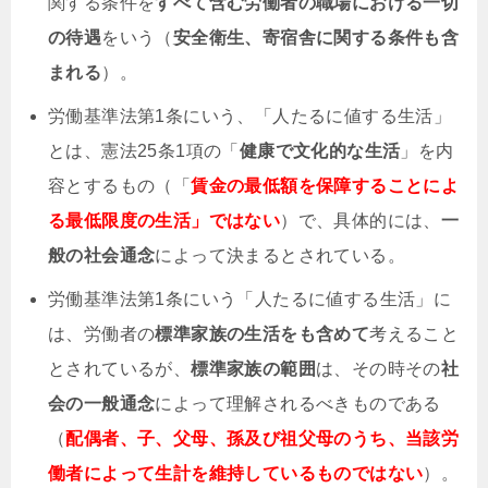
関する条件を
すべて含む
労働者の職場における
一切
の待遇
をいう（
安全衛生、寄宿舎に関する条件も含
まれる
）。
労働基準法第1条にいう、「人たるに値する生活」
とは、憲法25条1項の「
健康で文化的な生活
」を内
容とするもの（「
賃金の最低額を保障することによ
る最低限度の生活」ではない
）で、具体的には、
一
般の社会通念
によって決まるとされている。
労働基準法第1条にいう「人たるに値する生活」に
は、労働者の
標準家族の生活をも含めて
考えること
とされているが、
標準家族の範囲
は、
その時その
社
会の一般通念
によって
理解されるべきものである
（
配偶者、子、父母、孫及び祖父母のうち、当該労
働者によって生計を維持しているものではない
）。