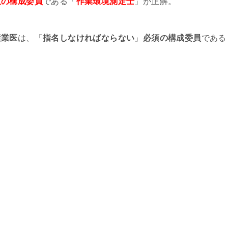
意の構成委員
である「
作業環境測定士
」が正解。
産業医
は、「
指名しなければならない
」
必須の構成委員
である