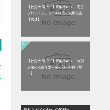
【社労士 選択式】正解率67％！高度
プロフェッショナル制度の定期報告
【労基】
【社労士 選択式】正解率47％！特別
支給の老齢厚生年金の額の特例【厚
年】
忘却と戦う受験生の皆様へ