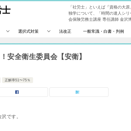
「社労士」といえば『資格の大原
労士
独学について、「時間の達人シリ
会保険労務士講座 専任講師 金沢
選択式対策
法改正
一般常識・白書・判例
％！安全衛生委員会【安衛】
正解率51〜75％
金沢です。