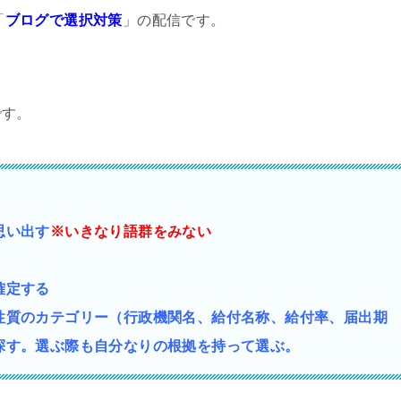
「
ブログで選択対策
」の配信です。
です。
思い出す
※いきなり語群をみない
確定する
性質の
カテゴリー（行政機関名、給付名称、給付率、届出期
探す。選ぶ際も自分なりの根拠を持って選ぶ。