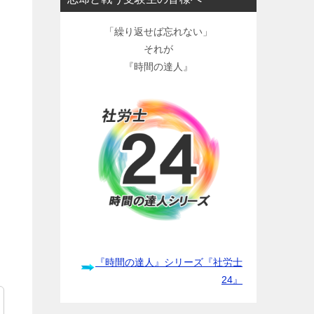
「繰り返せば忘れない」
それが
『時間の達人』
『時間の達人』シリーズ『社労士
24』