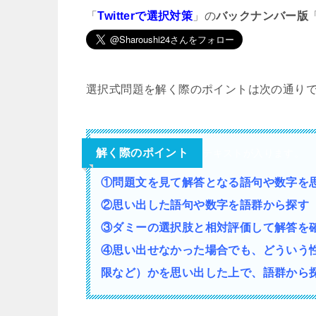
「
Twitterで選択対策
」の
バックナンバー版
選択式問題を解く際のポイントは次の通り
解く際のポイント
テキストが入ります。
①問題文を見て解答となる語句や数字を
②思い出した語句や数字を語群から探す
③ダミーの選択肢と相対評価して解答を
④思い出せなかった場合でも、どういう
限など）かを思い出した上で、語群から