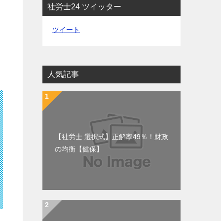
社労士24 ツイッター
ツイート
人気記事
【社労士 選択式】正解率49％！財政
の均衡【健保】