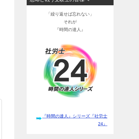
「繰り返せば忘れない」
それが
『時間の達人』
『時間の達人』シリーズ『社労士
24』