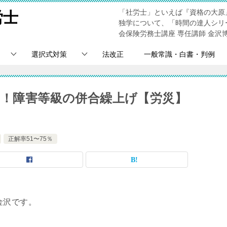
「社労士」といえば『資格の大原
労士
独学について、「時間の達人シリ
会保険労務士講座 専任講師 金沢
選択式対策
法改正
一般常識・白書・判例
％！障害等級の併合繰上げ【労災】
正解率51〜75％
金沢です。