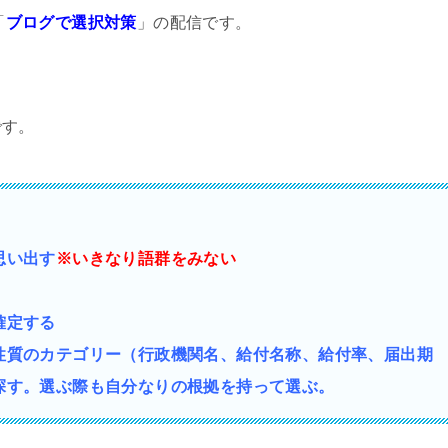
「
ブログで選択対策
」の配信です。
です。
思い出す
※いきなり語群をみない
確定する
性質の
カテゴリー（行政機関名、給付名称、給付率、届出期
探す。選ぶ際も自分なりの根拠を持って選ぶ。