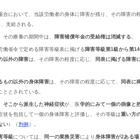
場合において、当該労働者の身体に障害が残り、その障害の
に、支給される。
、その療養の期間中は、
障害補償年金の受給権は消滅する
。
労働省令で定める障害等級表に掲げる
障害等級第1級から第14
の以外の障害
は、その障害の程度に応じ、
同表に掲げる障害
るもの以外の身体障害
は、その障害の程度に応じて、
同表に
こととされている。
、
そこから派生した神経症状
が、医
学的にみて一個の病像と
症状を包括して一個の身体障害と評価し、その等級は
重い方
ない
）（
判例
）。
害等級
については、
同一の業務災害
により
身体障害が2ある場