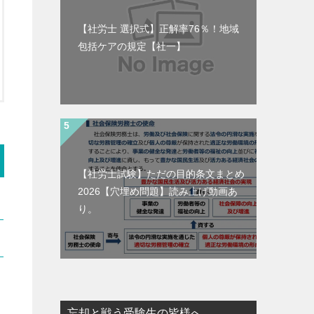
【社労士 選択式】正解率76％！地域
包括ケアの規定【社一】
【社労士試験】ただの目的条文まとめ
2026【穴埋め問題】読み上げ動画あ
り。
忘却と戦う受験生の皆様へ