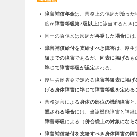
障害補償年金
は、業務上の傷病が
治った
度が
障害等級第7級以上
に該当するとき
同一の負傷又は疾病が
再発した場合
には
障害補償給付を支給すべき障害
は、厚生
級までの障害
であるが、
同表に掲げるも
準じて障害等級が認定
される。
厚生労働省令で定める
障害等級表に掲げ
げる身体障害に準じて障害等級を定める
業務災害による
身体の部位の機能障害
と
握される場合
には、当該機能障害と神経
障害等級
による（
併合繰上の対象になら
障害補償給付を支給すべき身体障害の障