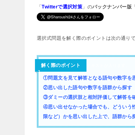
「
Twitterで選択対策
」の
バックナンバー版
選択式問題を解く際のポイントは次の通り
解く際のポイント
テキストが入ります。
①問題文を見て解答となる語句や数字を
②思い出した語句や数字を語群から探す
③ダミーの選択肢と相対評価して解答を
④思い出せなかった場合でも、どういう
限など）かを思い出した上で、語群から