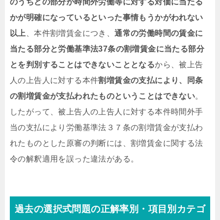
のうちどの部分が時間外労働等に対する対価に当たる
かが明確になっているといった事情もうかがわれない
以上
、本件割増賃金につき、
通常の労働時間の賃金
に
当たる部分と労働基準法37条の
割増賃金
に当たる部分
とを
判別することはできない
こととなる
から、被上告
人の上告人に対する本件
割増賃金の支払により、同条
の割増賃金が支払われたものということはできない
。
したがって、被上告人の上告人に対する本件時間外手
当の支払により労働基準法３７条の割増賃金が支払わ
れたものとした原審の判断には、割増賃金に関する法
令の解釈適用を誤った違法がある。
過去の選択式問題の正解率別・項目別カテゴ