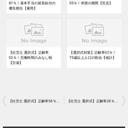
87％！基本手当の延長給付の
50％！求償の期間【労災】
優先順位【雇用】
【社労士 選択式】正解率
【選択式対策】正解率42％！
52％！労働時間のみなし制
75歳以上人口の割合【統計】
【労基】
投
【社労士 選択式】正解率56％！氏名変更理由届【国年】
【社労士 選択式】正解率26％！高額療養費の事例問題【健保】
稿
ナ
ビ