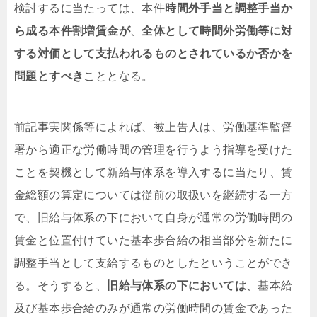
検討するに当たっては、本件
時間外手当と調整手当か
ら成る本件割増賃金が
、
全体として時間外労働等に対
する対価として支払われるものとされているか否かを
問題とすべき
こととなる。
前記事実関係等によれば、被上告人は、労働基準監督
署から適正な労働時間の管理を行うよう指導を受けた
ことを契機として新給与体系を導入するに当たり、賃
金総額の算定については従前の取扱いを継続する一方
で、旧給与体系の下において自身が通常の労働時間の
賃金と位置付けていた基本歩合給の相当部分を新たに
調整手当として支給するものとしたということができ
る。そうすると、
旧給与体系の下においては
、基本給
及び基本歩合給のみが通常の労働時間の賃金であった