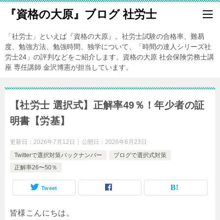
『資格の大原』ブログ 社労士
「社労士」といえば『資格の大原』。社労士試験の合格率、難易
度、勉強方法、勉強時間、独学について、「時間の達人シリーズ社
労士24」の評判などをご紹介します。資格の大原 社会保険労務士講
座 専任講師 金沢博憲が担当しています。
【社労士 選択式】正解率49％！年少者の証
明書【労基】
更新日：
2026年7月12日
公開日：
2026年6月23日
Twitterで選択対策バックナンバー
ブログで選択式対策
正解率26〜50％
Tweet
皆様こんにちは。