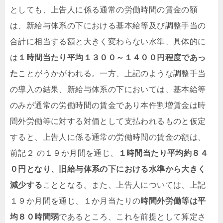
としても、上告人に係る通常の労働時間の賃金の額
は、新給与体系の下における基本給等及び調整手当の
合計に相当する額と大きく変わらない水準、具体的に
は
１時間当たり平均１３００～１４００円程度であっ
た
ことがうかがわれる。一方、上記のような調整手当
の導入の結果、新給与体系の下においては、基本給等
のみが通常の労働時間の賃金であり本件割増賃金は時
間外労働等に対する対価として支払われるものと仮定
すると、上告人に係る通常の労働時間の賃金の額は、
前記２ の１９か月間を通じ、
１時間当たり平均約８４
０円となり、旧給与体系の下における水準から大きく
減少する
こととなる。また、上告人については、上記
１９か月間を通じ、１か月当たりの
時間外労働等は平
均８０時間弱
であるところ、これを前提として算定さ