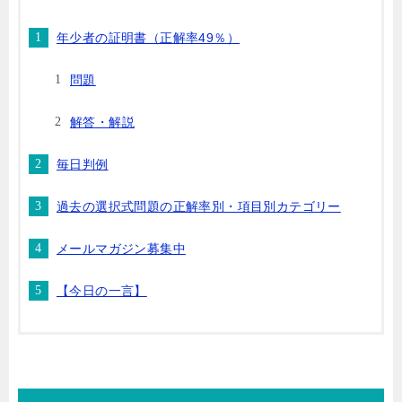
年少者の証明書（正解率49％）
問題
解答・解説
毎日判例
過去の選択式問題の正解率別・項目別カテゴリー
メールマガジン募集中
【今日の一言】