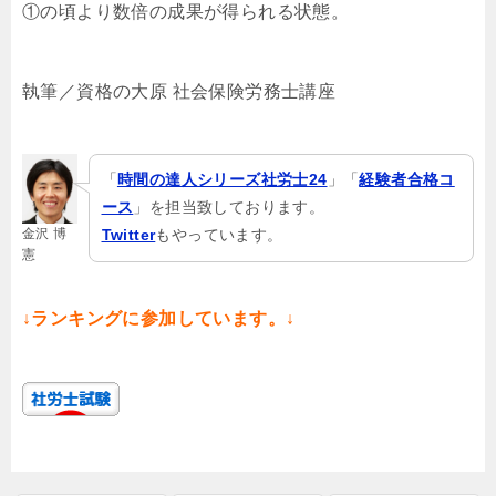
①の頃より数倍の成果が得られる状態。
執筆／資格の大原 社会保険労務士講座
「
時間の達人シリーズ社労士24
」「
経験者合格コ
ース
」を担当致しております。
金沢 博
Twitter
もやっています。
憲
↓ランキングに参加しています。↓