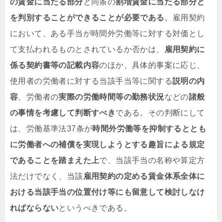
の賃金
に当たる部分
と同条の
割増賃金
に当たる部分と
を
判別することができる
ことが必要である
。雇用契約
において、ある手当が時間外労働等に対する対価とし
て支払われるものとされているか否かは、
雇用契約に
係る契約書等の記載内容
のほか、具体的事案に応じ、
使用者の労働者に対する当該手当等に関する
説明の内
容
、労働者の
実際の労働時間等の勤務状況
などの
諸般
の事情を考慮して判断すべき
である。その判断にして
は、労働基準法37条が
時間外労働等を抑制
するととも
に
労働者への補償
を実現しようとする趣旨による規定
であることを踏まえた上
で、当該手当の名称や算定方
法だけでなく、当該
雇用契約の定める
賃金体系全体に
おける当該手当の位置付け
等にも留意して検討しなけ
ればならない
というべきである。