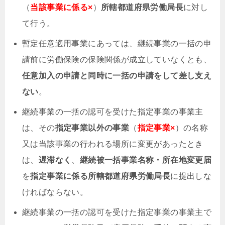
（
当該事業に係る×
）
所轄都道府県労働局長
に対し
て行う。
暫定任意適用事業にあっては、継続事業の一括の申
請前に労働保険の保険関係が成立していなくとも、
任意加入の申請と同時に一括の申請をして差し支え
ない
。
継続事業の一括の認可を受けた指定事業の事業主
は、その
指定事業以外の事業
（
指定事業×
）の名称
又は当該事業の行われる場所に変更があったとき
は、
遅滞なく
、
継続被一括事業名称・所在地変更届
を
指定事業に係る所轄都道府県労働局長
に提出しな
ければならない。
継続事業の一括の認可を受けた指定事業の事業主で