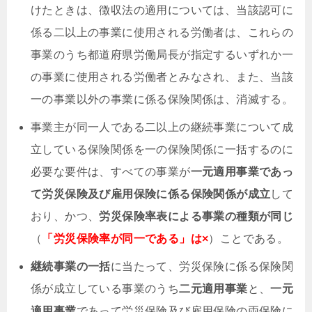
けたときは、徴収法の適用については、当該認可に
係る二以上の事業に使用される労働者は、これらの
事業のうち都道府県労働局長が指定するいずれか一
の事業に使用される労働者とみなされ、また、当該
一の事業以外の事業に係る保険関係は、消滅する。
事業主が同一人である二以上の継続事業について成
立している保険関係を一の保険関係に一括するのに
必要な要件は、すべての事業が
一元適用事業であっ
て労災保険及び雇用保険に係る保険関係が成立
して
おり、かつ、
労災保険率表による事業の種類が同じ
（
「労災保険率が同一である」は×
）ことである。
継続事業の一括
に当たって、労災保険に係る保険関
係が成立している事業のうち
二元適用事業
と、
一元
適用事業
であって労災保険及び雇用保険の両保険に