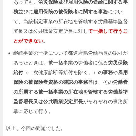
あっても、
労災保険及び雇用保険の受給に関する事
務
並びに
雇用保険の被保険者に関する事務
につい
て、当該指定事業の所在地を管轄する労働基準監督
署長又は公共職業安定所長に対し
て一括して行うこ
とができない
。
継続事業の一括について都道府県労働局長の認可が
あったときは、被一括事業の労働者に係る
労災保険
給付
（二次健康診断等給付を除く。）
の事務
や
雇用
保険の被保険者資格の確認の事務
等は、その
労働者
の所属する被一括事業の所在地を管轄する労働基準
監督署長又は公共職業安定所長
がそれぞれの事務所
掌に応じて行う。
以上、今回の問題でした。