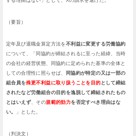
する理由はない」として、Xの請求を退けた。
（要旨）
定年及び退職金算定方法を
不利益に変更する労働協約
について、「同協約が締結されるに至った経緯、当時
の会社の経営状態、同協約に定められた基準の全体と
しての合理性に照らせば、
同協約が特定の又は一部の
組合員を
殊更不利益に取り扱うことを目的
として締結
されたなど労働組合の目的を逸脱して締結されたもの
とはいえず
、その
規範的効力
を否定すべき理由はな
い。
」とした。
（判決文）