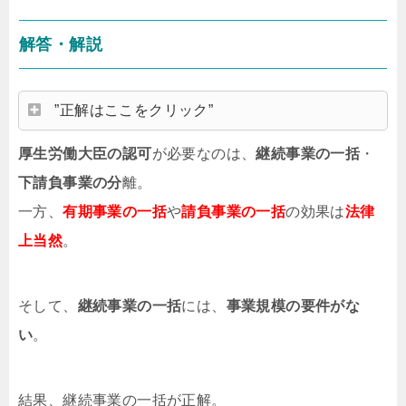
解答・解説
”正解はここをクリック”
厚生労働大臣の認可
が必要なのは、
継続事業の一括
・
下請負事業の分
離。
一方、
有期事業の一括
や
請負事業の一括
の効果は
法律
上当然
。
そして、
継続事業の一括
には、
事業規模の要件がな
い
。
結果、継続事業の一括が正解。