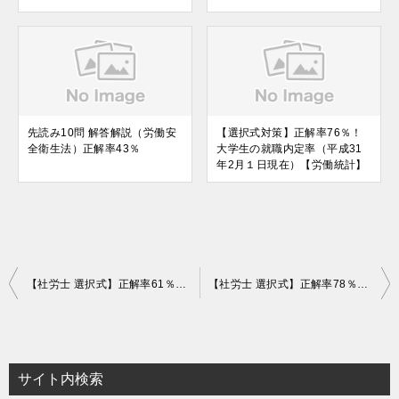
先読み10問 解答解説（労働安
【選択式対策】正解率76％！
全衛生法）正解率43％
大学生の就職内定率（平成31
年2月１日現在）【労働統計】
投
【社労士 選択式】正解率61％！保険関係成立届の提出【徴収法】
【社労士 選択式】正解率78％！賃金総額の算定の特例【徴収】
稿
ナ
ビ
サイト内検索
ゲ