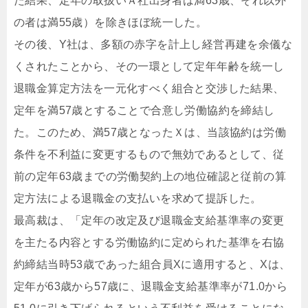
た結果、定年の取扱いＡ社出身者は満63歳、それ以外
の者は満55歳）を除きほぼ統一した。
その後、Y社は、多額の赤字を計上し経営再建を余儀な
くされたことから、その一環として定年年齢を統一し
退職金算定方法を一元化すべく組合と交渉した結果、
定年を満57歳とすることで合意し労働協約を締結し
た。このため、満57歳となったＸは、当該協約は労働
条件を不利益に変更するもので無効であるとして、従
前の定年63歳までの労働契約上の地位確認と従前の算
定方法による退職金の支払いを求めて提訴した。
最高裁は、「定年の改定及び退職金支給基準率の変更
を主たる内容とする労働協約に定められた基準を右協
約締結当時53歳であった組合員Xに適用すると、Xは、
定年が63歳から57歳に、退職金支給基準率が71.0から