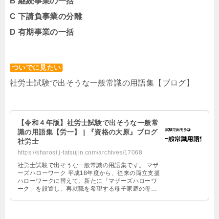
B 継続事業の一括
C 下請負事業の分離
D 有期事業の一括
ついでに見たい
社労士試験で出そうな一般常識の用語集【ブログ】
【令和４年版】社労士試験で出そうな一般常
識の用語集【労一】 | 『資格の大原』ブログ
社労士
https://sharosi.j-tatsujin.com/archives/17068
社労士試験で出そうな一般常識の用語集です。 マザ
ーズハローワーク 平成18年度から、従来の両立支援
ハローワークに替えて、新たに「マザーズハローワ
ーク」を設置し、再就職を希望する母子家庭の母
等、子育て女性への就職支援を行っ …