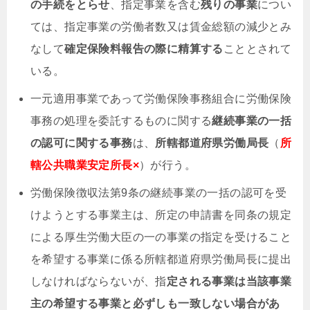
の手続をとらせ
、指定事業を含む
残りの事業
につい
ては、指定事業の労働者数又は賃金総額の減少とみ
なして
確定保険料報告の際に精算する
こととされて
いる。
一元適用事業であって労働保険事務組合に労働保険
事務の処理を委託するものに関する
継続事業の一括
の認可に関する事務
は、
所轄都道府県労働局長
（
所
轄公共職業安定所長×
）が行う。
労働保険徴収法第9条の継続事業の一括の認可を受
けようとする事業主は、所定の申請書を同条の規定
による厚生労働大臣の一の事業の指定を受けること
を希望する事業に係る所轄都道府県労働局長に提出
しなければならないが、指
定される事業は当該事業
主の希望する事業と必ずしも一致しない場合があ