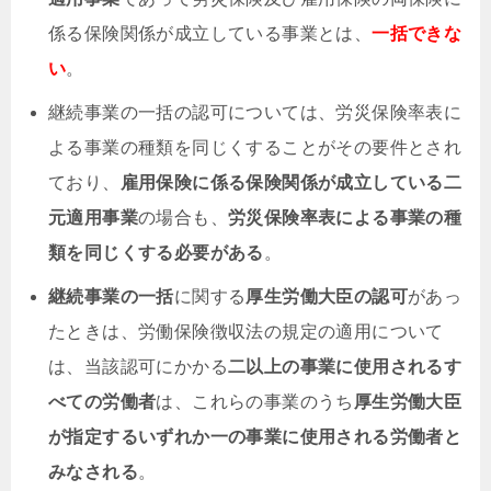
係る保険関係が成立している事業とは、
一括できな
い
。
継続事業の一括の認可については、労災保険率表に
よる事業の種類を同じくすることがその要件とされ
ており、
雇用保険に係る保険関係が成立している二
元適用事業
の場合も、
労災保険率表による事業の種
類を同じくする必要がある
。
継続事業の一括
に関する
厚生労働大臣の認可
があっ
たときは、労働保険徴収法の規定の適用について
は、当該認可にかかる
二以上の事業に使用されるす
べての労働者
は、これらの事業のうち
厚生労働大臣
が指定するいずれか一の事業に使用される労働者と
みなされる
。