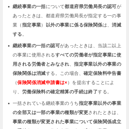
継続事業の一括
について
都道府県労働局長の認可
が
あったときは、都道府県労働局長が指定する一の事
業（
指定事業
）
以外の事業に係る保険関係
は、
消滅
する
。
継続事業の一括の認可
があったときは、当該二以上
の事業に使用される
すべての労働者が指定事業に使
用される労働者とみなされ
、
指定事業以外の事業の
保険関係は消滅
する。
この場合、
確定保険料申告書
（
保険関係消滅申請書は×
）を提出することによ
り、
労働保険料の確定精算の手続は終了
する。
一括されている継続事業のうち
指定事業以外の事業
の全部又は一部の事業の種類が変更
されたときは、
事業の種類が変更された事業について保険関係成立