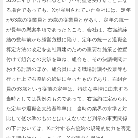
51.0に引き下げられるという不利益を受けることにな
る場合であっても、Xが雇用されていた会社には、定年
が63歳の従業員と55歳の従業員とがあり、定年の統一
が長年の懸案事項であったところ、会社は、右協約締
結の数年前から経営危機に陥り、定年の統一と退職金
算定方法の改定を会社再建のための重要な施策と位置
付けて組合との交渉を重ね、組合も、その決議機関に
おける討議のほか、組合員による職場討議や投票等も
行った上で右協約の締結に至ったものであり、右組合
員の63歳という従前の定年は、特殊な事情に由来する
当時としては異例のものであって、右協約に定められ
た定年や退職金支給基準率は、当時の業界の水準と対
比して低水準のものとはいえないなど判示の事実関係
の下においては、Xに対する右協約の規範的効力を否定