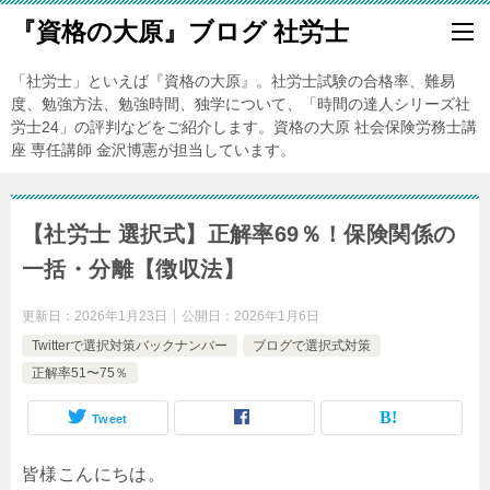
『資格の大原』ブログ 社労士
「社労士」といえば『資格の大原』。社労士試験の合格率、難易
度、勉強方法、勉強時間、独学について、「時間の達人シリーズ社
労士24」の評判などをご紹介します。資格の大原 社会保険労務士講
座 専任講師 金沢博憲が担当しています。
【社労士 選択式】正解率69％！保険関係の
一括・分離【徴収法】
更新日：
2026年1月23日
公開日：
2026年1月6日
Twitterで選択対策バックナンバー
ブログで選択式対策
正解率51〜75％
Tweet
皆様こんにちは。