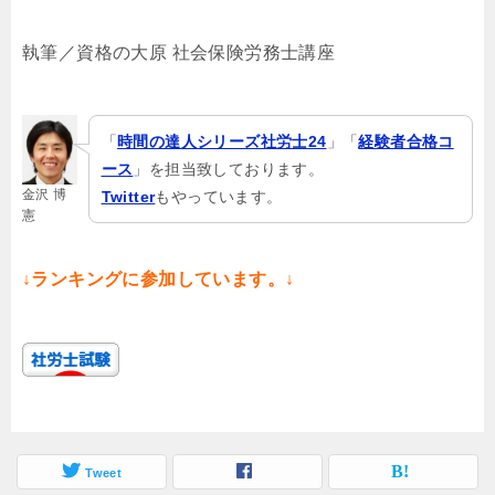
執筆／資格の大原 社会保険労務士講座
「
時間の達人シリーズ社労士24
」「
経験者合格コ
ース
」を担当致しております。
金沢 博
Twitter
もやっています。
憲
↓ランキングに参加しています。↓
Tweet