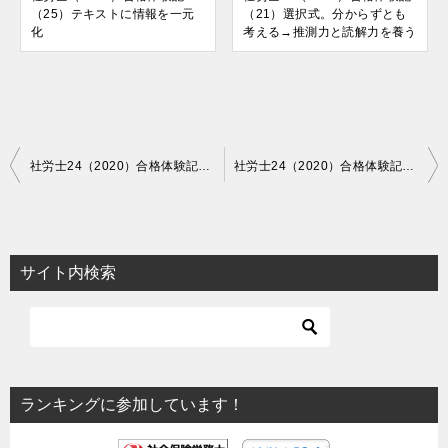
（25）テキストに情報を一元
（21）選択式。分からずとも
化
考える→推測力と読解力を養う
投
社労士24（2020）合格体験記（11）ほぼ初学→８月から本格的に選択対策に着手
社労士24（2020）合格体験記（13）「順番待ちをしていれば社労士試験の神様から声がかかる」と信じていた
稿
ナ
ビ
サイト内検索
ゲ
ー
シ
ョ
ランキングに参加しています！
ン