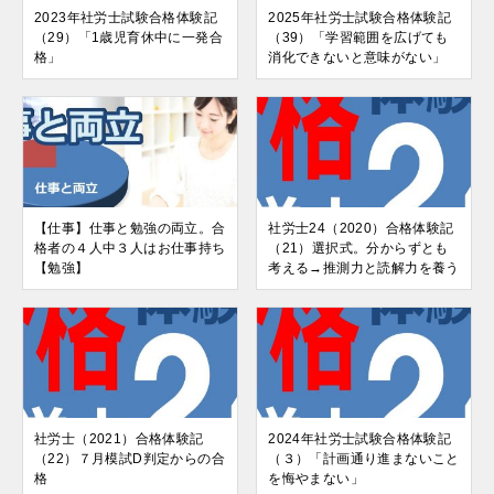
2023年社労士試験合格体験記
2025年社労士試験合格体験記
（29）「1歳児育休中に一発合
（39）「学習範囲を広げても
格」
消化できないと意味がない」
【仕事】仕事と勉強の両立。合
社労士24（2020）合格体験記
格者の４人中３人はお仕事持ち
（21）選択式。分からずとも
【勉強】
考える→推測力と読解力を養う
社労士（2021）合格体験記
2024年社労士試験合格体験記
（22）７月模試D判定からの合
（３）「計画通り進まないこと
格
を悔やまない」