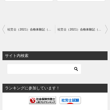
投
社労士（2021）合格体験記（１）「一番苦労したのはテキスト読み。そこで…」
社労士（2021）合格体験記（３）『時間が無いなりにできることをするしかない』
稿
ナ
ビ
サイト内検索
ゲ
ー
シ
ョ
ランキングに参加しています！
ン