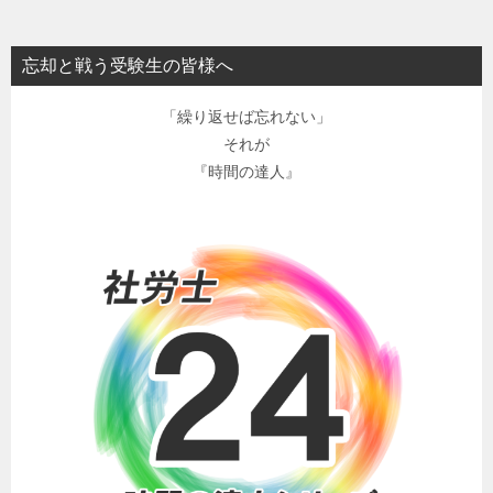
忘却と戦う受験生の皆様へ
「繰り返せば忘れない」
それが
『時間の達人』