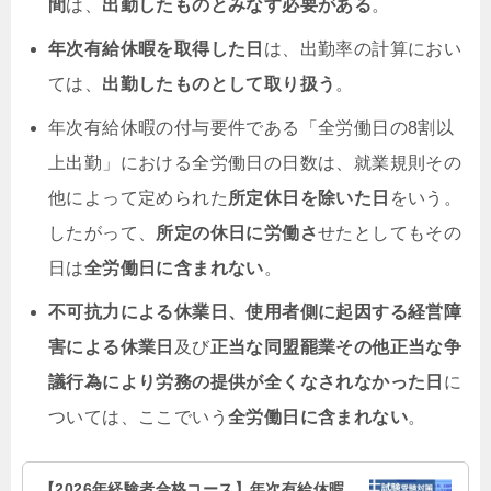
間
は、
出勤したものとみなす必要がある
。
年次有給休暇を取得した日
は、出勤率の計算におい
ては、
出勤したものとして取り扱う
。
年次有給休暇の付与要件である「全労働日の8割以
上出勤」における全労働日の日数は、就業規則その
他によって定められた
所定休日を除いた日
をいう。
したがって、
所定の休日に労働さ
せたとしてもその
日は
全労働日に含まれない
。
不可抗力による休業日、使用者側に起因する経営障
害による休業日
及び
正当な同盟罷業その他正当な争
議行為により労務の提供が全くなされなかった日
に
ついては、ここでいう
全労働日に含まれない
。
【2026年経験者合格コース】年次有給休暇