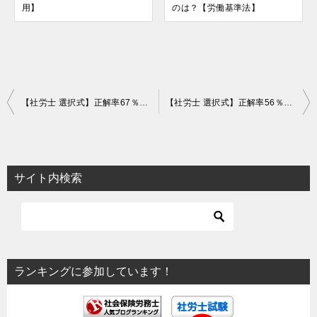
用】
のは？【労働基準法】
投
【社労士 選択式】正解率67％！労働時間規制の適用除外者【労基】
【社労士 選択式】正解率56％！年次有給休暇の付与日数【労基】
稿
ナ
ビ
サイト内検索
ゲ
ー
シ
ョ
ランキングに参加しています！
ン