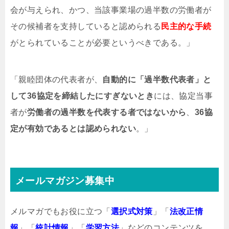
会が与えられ、かつ、当該事業場の過半数の労働者が
その候補者を支持していると認められる
民主的な手続
がとられていることが必要というべきである。」
「親睦団体の代表者が、
自動的に「過半数代表者」と
して36協定を締結したにすぎないとき
には、協定当事
者が
労働者の過半数を代表する者ではないから
、
36協
定が有効であるとは認められない
。」
メールマガジン募集中
メルマガでもお役に立つ「
選択式対策
」「
法改正情
報
」「
統計情報
」「
学習方法
」などのコンテンツを