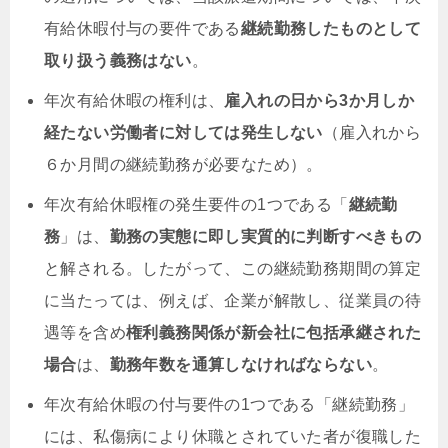
有給休暇付与の要件である
継続勤務したものとして
取り扱う義務はない
。
年次有給休暇の権利は、
雇入れの日から3か月しか
経たない労働者に対しては発生しない
（雇入れから
６か月間の継続勤務が必要なため）。
年次有給休暇権の発生要件の1つである「
継続勤
務
」は、
勤務の実態に即し実質的に判断すべきもの
と解される。したがって、この継続勤務期間の算定
に当たっては、例えば、企業が解散し、従業員の待
遇等を含め
権利義務関係が新会社に包括承継された
場合
は、
勤務年数を通算しなければならない
。
年次有給休暇の付与要件の1つである「継続勤務」
には、私傷病により休職とされていた者が復職した