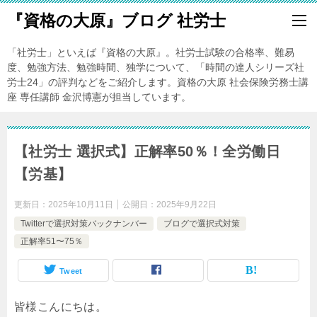
『資格の大原』ブログ 社労士
「社労士」といえば『資格の大原』。社労士試験の合格率、難易
度、勉強方法、勉強時間、独学について、「時間の達人シリーズ社
労士24」の評判などをご紹介します。資格の大原 社会保険労務士講
座 専任講師 金沢博憲が担当しています。
【社労士 選択式】正解率50％！全労働日
【労基】
更新日：
2025年10月11日
公開日：
2025年9月22日
Twitterで選択対策バックナンバー
ブログで選択式対策
正解率51〜75％
Tweet
皆様こんにちは。