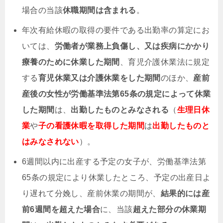
場合の当該
休職期間は含まれる
。
年次有給休暇の取得の要件である出勤率の算定にお
いては、
労働者が業務上負傷し、又は疾病にかかり
療養のために休業した期間
、育児介護休業法に規定
する
育児休業又は介護休業をした期間
のほか、
産前
産後の女性が労働基準法第65条の規定によって休業
した期間
は、
出勤したものとみなされる
（
生理日休
業
や
子の看護休暇
を取得した期間
は
出勤したものと
はみなされない
）。
6週間以内に出産する予定の女子が、労働基準法第
65条の規定により休業したところ、予定の出産日よ
り遅れて分娩し、産前休業の期間が、
結果的には産
前6週間を超えた場合
に、当該
超えた部分の休業期