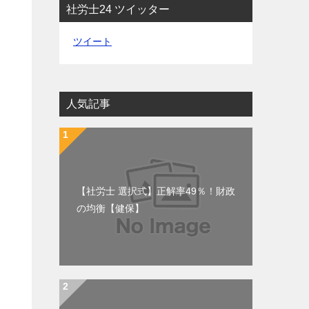
社労士24 ツイッター
ツイート
人気記事
【社労士 選択式】正解率49％！財政
の均衡【健保】