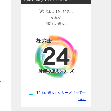
「繰り返せば忘れない」
それが
『時間の達人』
『時間の達人』シリーズ『社労士
24』