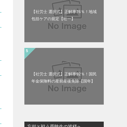
【社労士 選択式】正解率76％！地域
包括ケアの規定【社一】
【社労士 選択式】正解率92％！国民
年金保険料の産前産後免除【国年】
忘却と戦う受験生の皆様へ