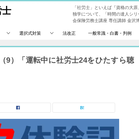
「社労士」といえば『資格の大原
労士
独学について、「時間の達人シリ
会保険労務士講座 専任講師 金沢
選択式対策
法改正
一般常識・白書・判例
記（9）「運転中に社労士24をひたすら聴