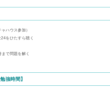
チャハウス参加）
24をひたすら聴く
時まで問題を解く
の勉強時間】