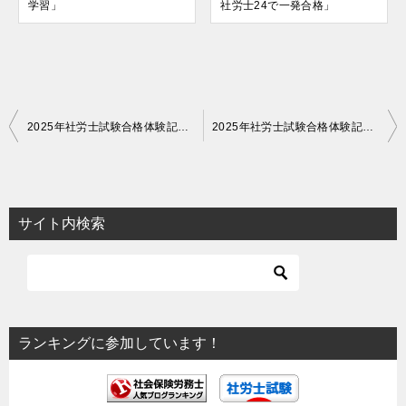
学習」
社労士24で一発合格」
投
2025年社労士試験合格体験記（15）「社労士と労働安全コンサルタント・労働衛生コンサルタントのトリプルライセンス」
2025年社労士試験合格体験記（17）「毎日全科目に触れる意識を持つ」
稿
ナ
ビ
サイト内検索
ゲ
ー
シ
ョ
ランキングに参加しています！
ン