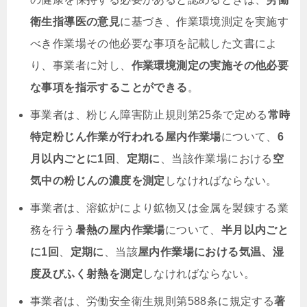
衛生指導医の意見
に基づき、作業環境測定を実施す
べき作業場その他必要な事項を記載した文書によ
り、事業者に対し、
作業環境測定の実施その他必要
な事項を指示することができる
。
事業者は、粉じん障害防止規則第25条で定める
常時
特定粉じん作業が行われる屋内作業場
について、
6
月以内ごとに1回
、
定期に
、当該作業場における
空
気中の粉じんの濃度を測定
しなければならない。
事業者は、溶鉱炉により鉱物又は金属を製錬する業
務を行う
暑熱の屋内作業場
について、
半月以内ごと
に1回
、
定期に
、当該
屋内作業場における気温、湿
度及びふく射熱を測定
しなければならない。
事業者は、労働安全衛生規則第588条に規定する
著