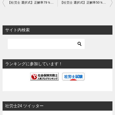
投
【社労士 選択式】正解率79％！労働者死傷病報告【安衛】
【社労士 選択式】正解率50％！就業制限業務【安衛】
稿
ナ
ビ
サイト内検索
ゲ
ー
シ
ョ
ランキングに参加しています！
ン
社労士24 ツイッター