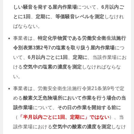
しい騒音を発する屋内作業場
について、
6月以内ご
とに1回
、
定期に
、
等価騒音レベルを測定
しなけれ
ばならない。
事業者は、
特定化学物質である労働安全衛生法施行
令別表第3第2号7の塩素を取り扱う屋内作業場
につ
いて、
6月以内ごとに1回
、
定期に
、当該作業場にお
ける
空気中の塩素の濃度を測定
しなければならな
い。
事業者は、労働安全衛生法施行令第21条第9号で定
める
酸素欠乏危険場所において作業を行う場合の当
該作業場
について、
その日の作業を開始する前に
（
「半月以内ごとに1回、定期に」ではない
）、当
該作業場における
空気中の酸素の濃度を測定
しなけ