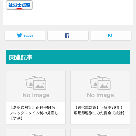
Tweet
関連記事
【選択式対策】正解率84％！
【選択式対策】正解率36％！
フレックスタイム制の見直し
雇用形態別にみた賃金【統計】
【労基】