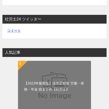
社労士24 ツイッター
ツイート
人気記事
【2023年最新版】法改正対策 労働・保
険・年金 総まとめ【社労士】