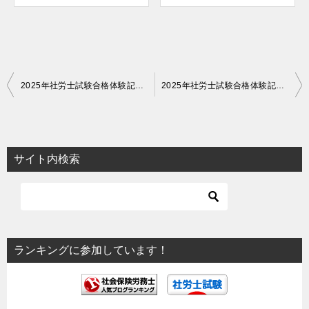
投
2025年社労士試験合格体験記（30）「スキマ勉とながら勉で勉強時間を確保」
2025年社労士試験合格体験記（32）「育児と勉強、社労士24は最強の武器」
稿
ナ
ビ
サイト内検索
ゲ
ー
シ
ョ
ランキングに参加しています！
ン