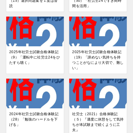
（15）選択問題集を１度は音
（50）「社労士24ですき間時
読
間を活用」
2025年社労士試験合格体験記
2025年社労士試験合格体験記
（9）「運転中に社労士24をひ
（19）「諦めない気持ちを持
たすら聴く」
つことがなにより大切で、難し
い」
2024年社労士試験合格体験記
社労士（2021）合格体験記
（28）「勉強のハードルを下
（５）『適度に休憩をして気持
げる」
ちが本試験まで続くように工
夫』