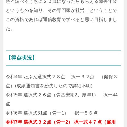
色々調べるうちに２０歳になったらもらえる障害年金
というものを知り、その専門家が社労士ということで
この資格であれば通信教育で学べると思い目指しまし
た。
【得点状況】
令和4年 たぶん選択式２８点 択一３２点 （健保３
点）(成績通知書を紛失したので詳細不明)
令和5年 選択式２６点（労基安衛2、厚年1） 択一44
点
令和6年 選択式31点（労一1） 択一５６点
令和7年 選択式３２点（労一2） 択一式４７点（雇用