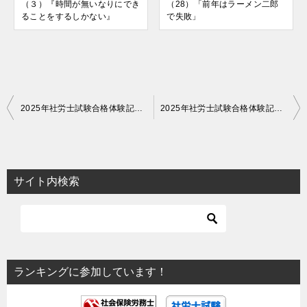
（３）『時間が無いなりにでき
（28）「前年はラーメン二郎
ることをするしかない』
で失敗」
投
2025年社労士試験合格体験記（48）「子供と公園や図書館に行き子供が遊んでる間に勉強」
2025年社労士試験合格体験記（50）「社労士24ですき間時間を活用」
稿
ナ
ビ
サイト内検索
ゲ
ー
シ
ョ
ランキングに参加しています！
ン