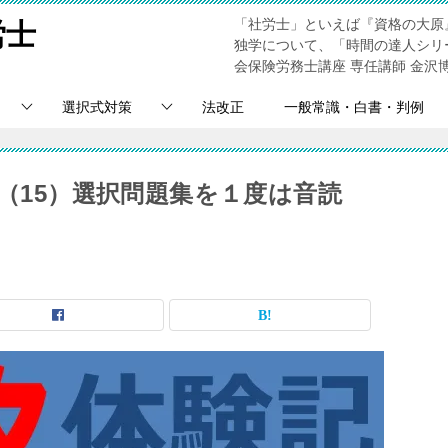
「社労士」といえば『資格の大原
労士
独学について、「時間の達人シリ
会保険労務士講座 専任講師 金沢
選択式対策
法改正
一般常識・白書・判例
記（15）選択問題集を１度は音読