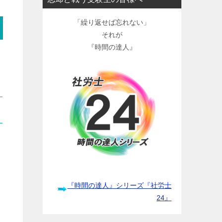
「繰り返せば忘れない」
それが
『時間の達人』
『時間の達人』シリーズ『社労士
24』