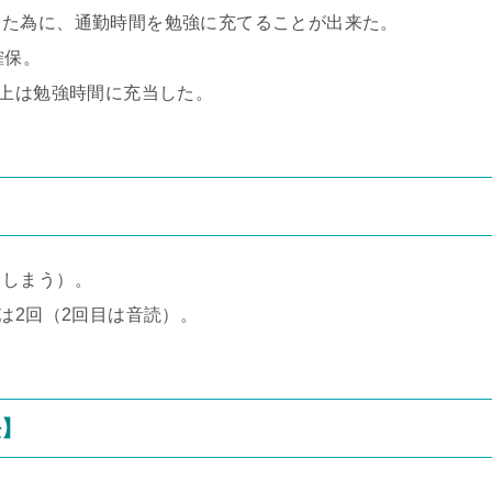
った為に、通勤時間を勉強に充てることが出来た。
確保。
以上は勉強時間に充当した。
てしまう）。
は2回（2回目は音読）。
法】