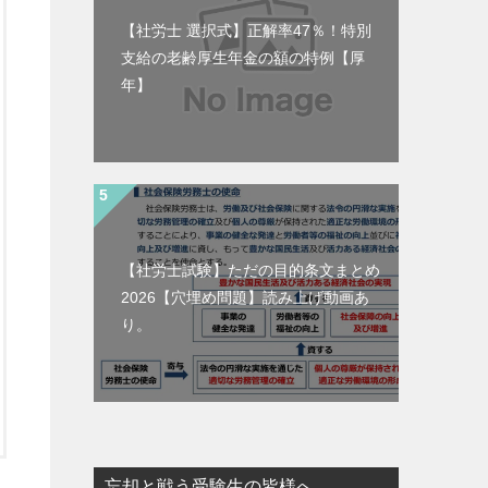
【社労士 選択式】正解率47％！特別
支給の老齢厚生年金の額の特例【厚
年】
【社労士試験】ただの目的条文まとめ
2026【穴埋め問題】読み上げ動画あ
り。
忘却と戦う受験生の皆様へ