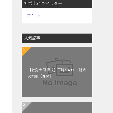
社労士24 ツイッター
ツイート
人気記事
【社労士 選択式】正解率49％！財政
の均衡【健保】