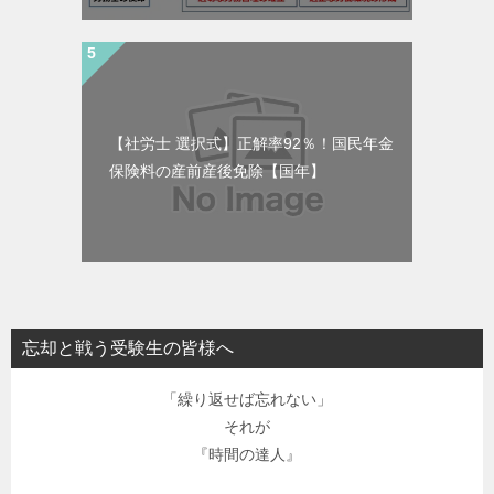
【社労士 選択式】正解率92％！国民年金
保険料の産前産後免除【国年】
忘却と戦う受験生の皆様へ
「繰り返せば忘れない」
それが
『時間の達人』