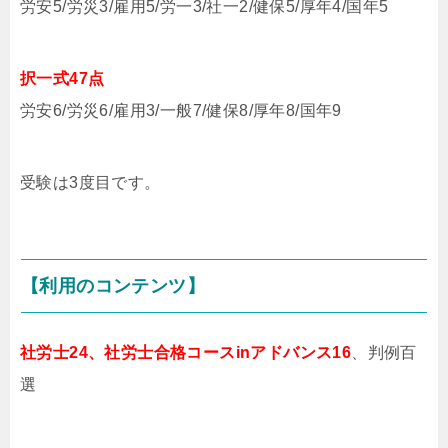
労安5/労災3/雇用5/労一3/社一2/健保5/厚年4/国年5
択一式47点
労安6/労災6/雇用3/一般7/健保8/厚年8/国年9
受験は3度目です。
【利用のコンテンツ】
社労士24、社労士合格コースinアドバンス16
、判例百
選