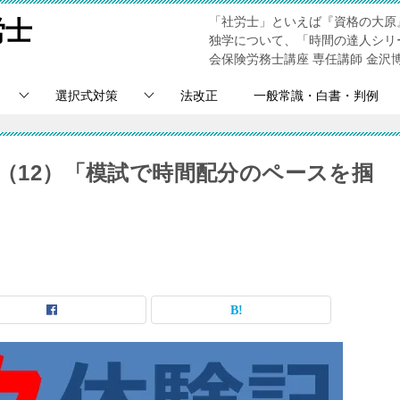
「社労士」といえば『資格の大原
労士
独学について、「時間の達人シリ
会保険労務士講座 専任講師 金沢
選択式対策
法改正
一般常識・白書・判例
記（12）「模試で時間配分のペースを掴