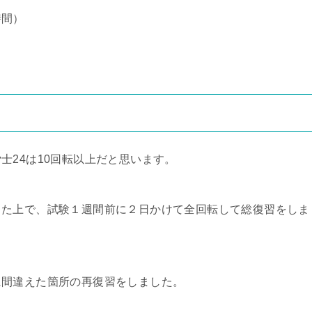
時間）
士24は10回転以上だと思います。
した上で、試験１週間前に２日かけて全回転して総復習をしま
に間違えた箇所の再復習をしました。