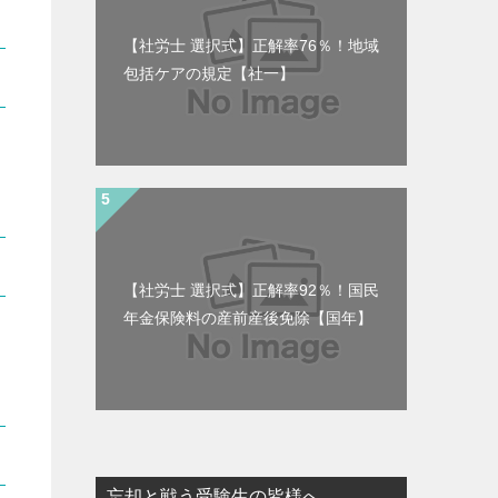
【社労士 選択式】正解率76％！地域
包括ケアの規定【社一】
【社労士 選択式】正解率92％！国民
年金保険料の産前産後免除【国年】
忘却と戦う受験生の皆様へ