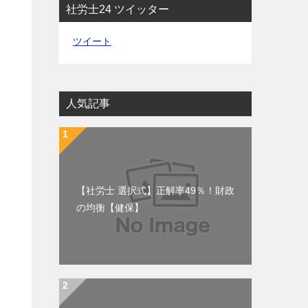
社労士24 ツイッター
ツイート
人気記事
【社労士 選択式】正解率49％！財政
の均衡【健保】