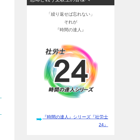
「繰り返せば忘れない」
それが
『時間の達人』
『時間の達人』シリーズ『社労士
24』