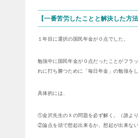
【一番苦労したことと解決した方
１年目に選択の国民年金が０点でした。
勉強中に国民年金が０点だったことがフラ
れに打ち勝つために「毎日年金」の勉強を
具体的には、
①金沢先生のＸの問題を必ず解く。（誰よ
②論点を頭で想起出来るか。想起が出来な