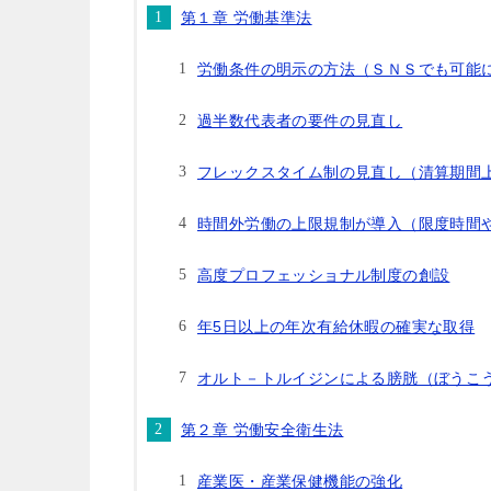
第１章 労働基準法
労働条件の明示の方法（ＳＮＳでも可能
過半数代表者の要件の見直し
フレックスタイム制の見直し（清算期間
時間外労働の上限規制が導入（限度時間
高度プロフェッショナル制度の創設
年5日以上の年次有給休暇の確実な取得
オルト－トルイジンによる膀胱（ぼうこ
第２章 労働安全衛生法
産業医・産業保健機能の強化