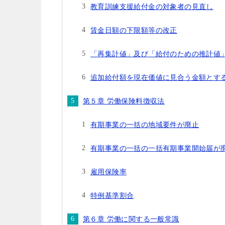
教育訓練支援給付金の対象者の見直し
賃金日額の下限額等の改正
「再集計値」及び「給付のための推計値
追加給付額を現在価値に見合う金額とす
第５章 労働保険料徴収法
有期事業の一括の地域要件が廃止
有期事業の一括の一括有期事業開始届が
雇用保険率
特例基準割合
第６章 労働に関する一般常識