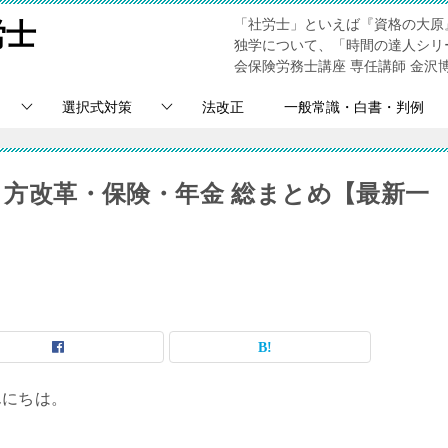
「社労士」といえば『資格の大原
労士
独学について、「時間の達人シリ
会保険労務士講座 専任講師 金沢
選択式対策
法改正
一般常識・白書・判例
働き方改革・保険・年金 総まとめ【最新一
んにちは。