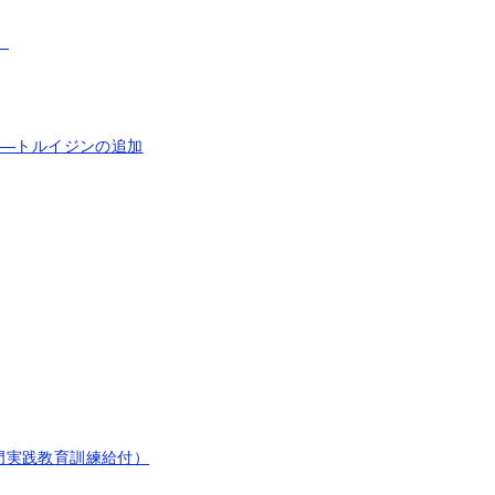
）
 ―トルイジンの追加
門実践教育訓練給付）