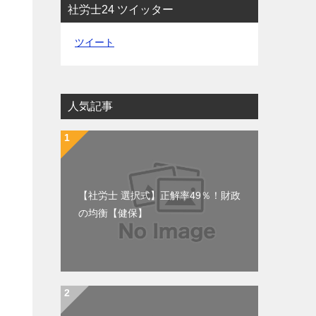
社労士24 ツイッター
ツイート
人気記事
え
【社労士 選択式】正解率49％！財政
の均衡【健保】