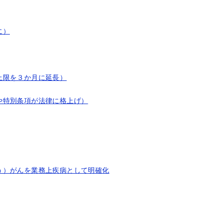
に）
上限を３か月に延長）
や特別条項が法律に格上げ）
う）がんを業務上疾病として明確化