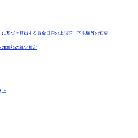
」に基づき算出する賃金日額の上限額・下限額等の変更
る加算額の算定規定
廃止