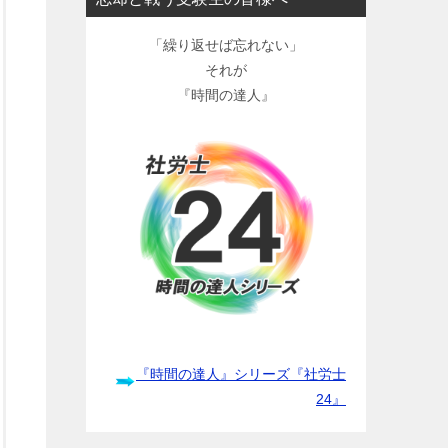
「繰り返せば忘れない」
それが
『時間の達人』
『時間の達人』シリーズ『社労士
24』