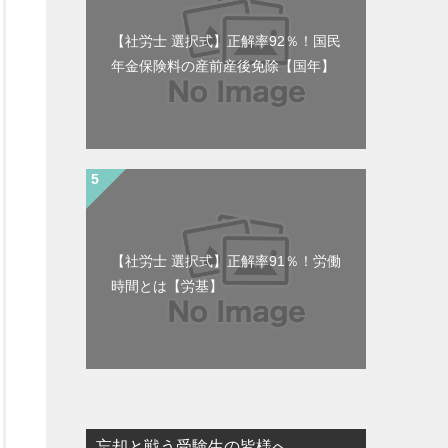
【社労士 選択式】正解率92％！国民
年金保険料の産前産後免除【国年】
【社労士 選択式】正解率91％！労働
時間とは【労基】
忘却と戦う受験生の皆様へ